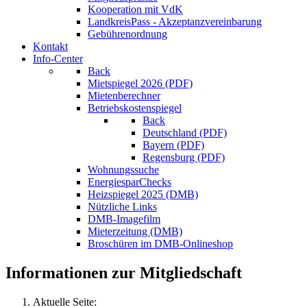
Kooperation mit VdK
LandkreisPass - Akzeptanzvereinbarung
Gebührenordnung
Kontakt
Info-Center
Back
Mietspiegel 2026 (PDF)
Mietenberechner
Betriebskostenspiegel
Back
Deutschland (PDF)
Bayern (PDF)
Regensburg (PDF)
Wohnungssuche
EnergiesparChecks
Heizspiegel 2025 (DMB)
Nützliche Links
DMB-Imagefilm
Mieterzeitung (DMB)
Broschüren im DMB-Onlineshop
Informationen zur Mitgliedschaft
Aktuelle Seite: